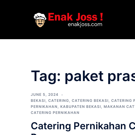
Skip
to
content
Tag:
paket pra
JUNE 5, 2024
BEKASI
,
CATERING
,
CATERING BEKASI
,
CATERING 
PERNIKAHAN
,
KABUPATEN BEKASI
,
MAKANAN CAT
CATERING PERNIKAHAN
Catering Pernikahan C