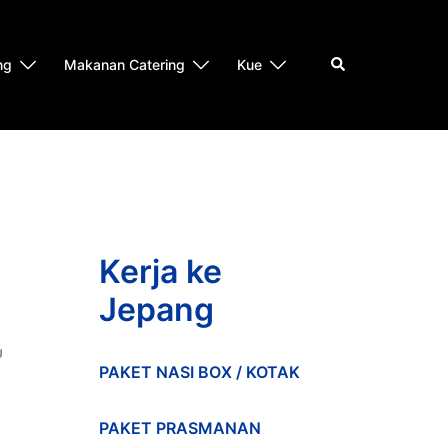
Search
ng
Makanan Catering
Kue
Kerja ke
Jepang
U
PAKET NASI BOX / KOTAK
PAKET PRASMANAN