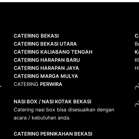
CATERING
BEKASI
C
CATERING BEKASI UTARA
B
CATERING KALIABANG TENGAH
K
CATERING HARAPAN BARU
K
CATERING HARAPAN JAYA
H
CATERING MARGA MULYA
CATERING
PERWIRA
L
ْمِ
NASI BOX
/ NASI KOTAK
BEKASI
ْمِ
Catering nasi box bisa disesuaikan dengan
acara / kebutuhan anda.
CATERING PERNIKAHAN BEKASI