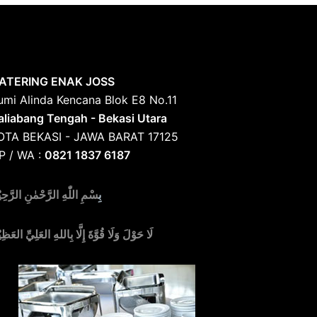
ATERING ENAK JOSS
umi Alinda Kencana Blok E8 No.11
aliabang Tengah - Bekasi Utara
OTA BEKASI - JAWA BARAT 17125
P / WA :
0821 1837 6187
بِ
سْمِ اللّٰهِ الرَّحْمٰنِ الرَّحِي
لَا حَوْلَ وَلَا قُوَّةَ إِلَّا بِاللهِ العَلِيِّ العَظِي