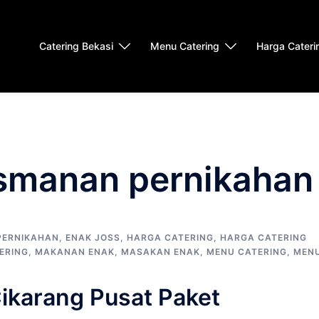
Catering Bekasi
Menu Catering
Harga Cateri
smanan pernikahan
PERNIKAHAN
,
ENAK JOSS
,
HARGA CATERING
,
HARGA CATERING
ERING
,
MAKANAN ENAK
,
MASAKAN ENAK
,
MENU CATERING
,
MEN
ikarang Pusat Paket