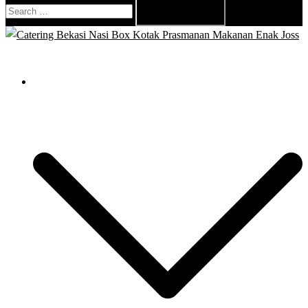
Search
for:
Close
menu
Catering Bekasi