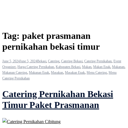
Tag:
paket prasmanan
pernikahan bekasi timur
June 5, 2024
June 5, 2024
Bekasi
,
Catering
,
Catering Bekasi
,
Catering Pernikahan
,
Event
Organizer
,
Harga Catering Pernikahan
,
Kabupaten Bekasi
,
Makan
,
Makan Enak
,
Makanan
,
Makanan Catering
,
Makanan Enak
,
Masakan
,
Masakan Enak
,
Menu Catering
,
Menu
Catering Pernikahan
Catering Pernikahan Bekasi
Timur Paket Prasmanan