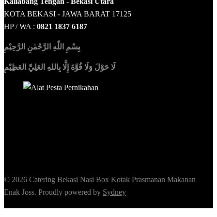
Kaliabang Tengah - Bekasi Utara
KOTA BEKASI - JAWA BARAT 17125
HP / WA :
0821 1837 6187
بِ
سْمِ اللّٰهِ الرَّحْمٰنِ الرَّحِيْمِ
لَا حَوْلَ وَلَا قُوَّةَ إِلَّا بِاللهِ العَلِيِّ العَظِيْمِ
Sedia Alat Pesta, Kursi & Meja, Dekorasi Pernikahan
,
MC &
Tata Rias
© 2026 Catering Bekasi Nasi Box Kotak Prasmanan Makanan
Enak Joss. Proudly powered by
Sydney