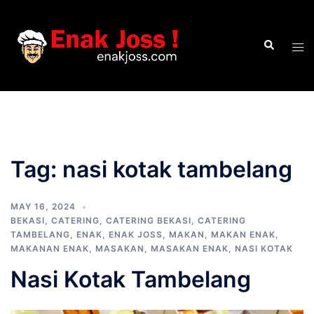
Skip
to
Search
content
Tog
men
Tag:
nasi kotak tambelang
MAY 16, 2024
BEKASI
,
CATERING
,
CATERING BEKASI
,
CATERING
TAMBELANG
,
ENAK
,
ENAK JOSS
,
MAKAN
,
MAKAN ENAK
,
MAKANAN ENAK
,
MASAKAN
,
MASAKAN ENAK
,
NASI KOTAK
Nasi Kotak Tambelang