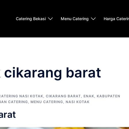
Catering Bekasi
Menu Catering
Harga Cateri
 cikarang barat
CATERING NASI KOTAK
,
CIKARANG BARAT
,
ENAK
,
KABUPATEN
AN CATERING
,
MENU CATERING
,
NASI KOTAK
arat