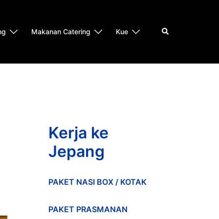
Search
ng
Makanan Catering
Kue
Kerja ke
Jepang
PAKET NASI BOX / KOTAK
PAKET PRASMANAN