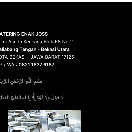
ATERING ENAK JOSS
umi Alinda Kencana Blok E8 No.11
aliabang Tengah - Bekasi Utara
OTA BEKASI - JAWA BARAT 17125
P / WA :
0821 1837 6187
بِ
سْمِ اللّٰهِ الرَّحْمٰنِ الرَّحِي
لَا حَوْلَ وَلَا قُوَّةَ إِلَّا بِاللهِ العَلِيِّ العَظِي