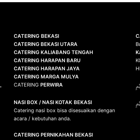
CATERING
BEKASI
C
CATERING BEKASI UTARA
B
CATERING KALIABANG TENGAH
K
CATERING HARAPAN BARU
K
CATERING HARAPAN JAYA
H
CATERING MARGA MULYA
CATERING
PERWIRA
L
ْمِ
NASI BOX
/ NASI KOTAK
BEKASI
ْمِ
Catering nasi box bisa disesuaikan dengan
acara / kebutuhan anda.
CATERING PERNIKAHAN BEKASI