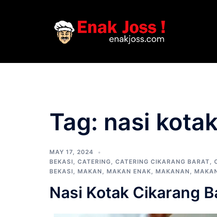
Skip
to
content
Tag:
nasi kotak
MAY 17, 2024
BEKASI
,
CATERING
,
CATERING CIKARANG BARAT
,
BEKASI
,
MAKAN
,
MAKAN ENAK
,
MAKANAN
,
MAKAN
Nasi Kotak Cikarang B