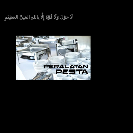
لَا حَوْلَ وَلَا قُوَّةَ إِلَّا بِاللهِ العَلِيِّ العَظِيْمِ
Sedia Alat Pesta, Kursi & Meja, Dekorasi Pernikahan
,
MC & Tata Rias