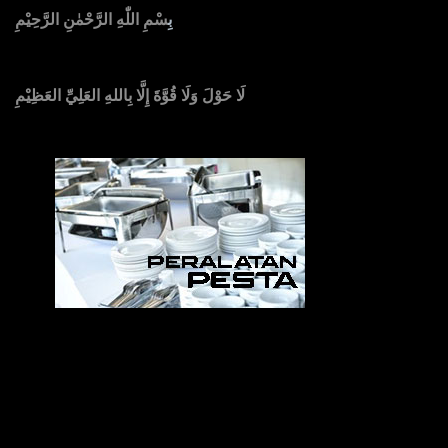
بِ
سْمِ اللّٰهِ الرَّحْمٰنِ الرَّحِيْمِ
لَا حَوْلَ وَلَا قُوَّةَ إِلَّا بِاللهِ العَلِيِّ العَظِيْمِ
Sedia Alat Pesta, Kursi & Meja, Dekorasi Pernikahan
,
MC & Tata Rias