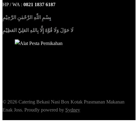
HP / WA :
0821 1837 6187
بِ
سْمِ اللّٰهِ الرَّحْمٰنِ الرَّحِيْمِ
لَا حَوْلَ وَلَا قُوَّةَ إِلَّا بِاللهِ العَلِيِّ العَظِيْمِ
Sedia Alat Pesta, Kursi & Meja, Dekorasi Pernikahan
,
MC &
Tata Rias
© 2026 Catering Bekasi Nasi Box Kotak Prasmanan Makanan
Enak Joss. Proudly powered by
Sydney