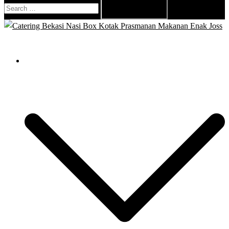
Search
for:
Close
menu
Catering Bekasi