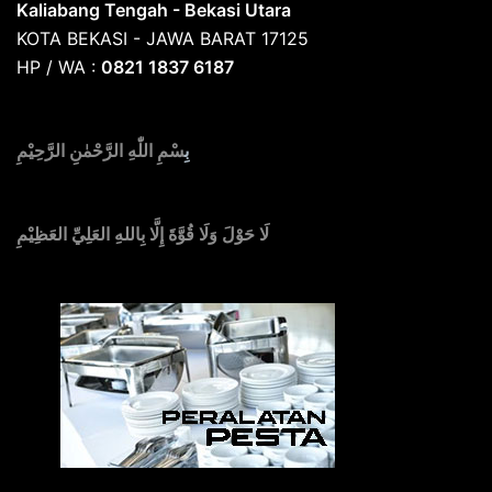
Kaliabang Tengah - Bekasi Utara
KOTA BEKASI - JAWA BARAT 17125
HP / WA :
0821 1837 6187
بِ
سْمِ اللّٰهِ الرَّحْمٰنِ الرَّحِيْمِ
لَا حَوْلَ وَلَا قُوَّةَ إِلَّا بِاللهِ العَلِيِّ العَظِيْمِ