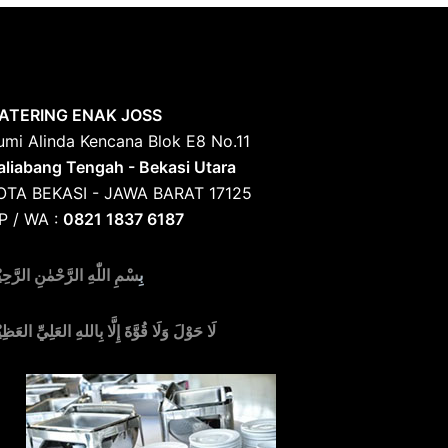
ATERING ENAK JOSS
umi Alinda Kencana Blok E8 No.11
aliabang Tengah - Bekasi Utara
OTA BEKASI - JAWA BARAT 17125
P / WA :
0821 1837 6187
بِ
سْمِ اللّٰهِ الرَّحْمٰنِ الرَّحِي
لَا حَوْلَ وَلَا قُوَّةَ إِلَّا بِاللهِ العَلِيِّ العَظِي