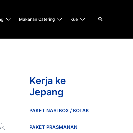
Search
ng
Makanan Catering
Kue
Kerja ke
Jepang
PAKET NASI BOX / KOTAK
N
,
PAKET PRASMANAN
AK
,