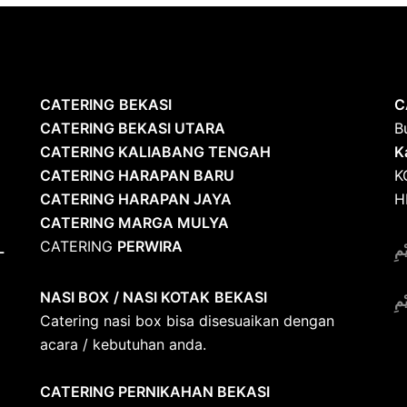
CATERING
BEKASI
C
CATERING BEKASI UTARA
B
CATERING KALIABANG TENGAH
K
CATERING HARAPAN BARU
K
CATERING HARAPAN JAYA
H
CATERING MARGA MULYA
CATERING
PERWIRA
L
ْمِ
NASI BOX
/ NASI KOTAK
BEKASI
ْمِ
Catering nasi box bisa disesuaikan dengan
acara / kebutuhan anda.
CATERING PERNIKAHAN BEKASI