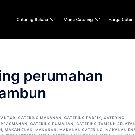
Catering Bekasi
Menu Catering
Harga Cateri
ring perumahan
tambun
KANTOR
,
CATERING MAKANAN
,
CATERING PABRIK
,
CATERING
G PRASMANAN
,
CATERING RUMAHAN
,
CATERING TAMBUN SELATA
N
,
MAKAN ENAK
,
MAKANAN
,
MAKANAN CATERING
,
MAKANAN EN