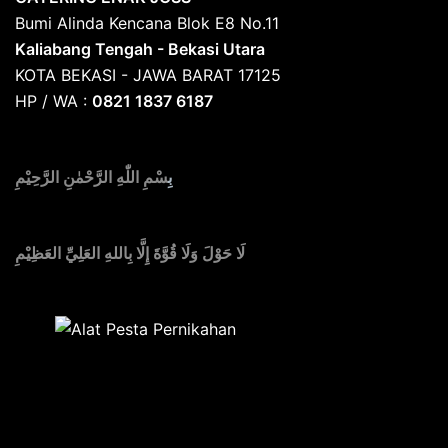
Bumi Alinda Kencana Blok E8 No.11
Kaliabang Tengah - Bekasi Utara
KOTA BEKASI - JAWA BARAT 17125
HP / WA :
0821 1837 6187
بِ
سْمِ اللّٰهِ الرَّحْمٰنِ الرَّحِيْمِ
لَا حَوْلَ وَلَا قُوَّةَ إِلَّا بِاللهِ العَلِيِّ العَظِيْمِ
Sedia Alat Pesta, Kursi & Meja, Dekorasi Pernikahan
,
MC & Tata Rias