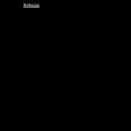
Rebusan
Search