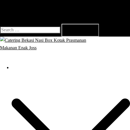
Search
for:
Close
menu
Catering Bekasi