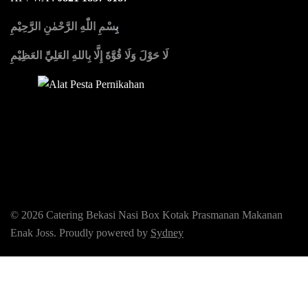
بِ
سْمِ اللّٰهِ الرَّحْمٰنِ الرَّحِيْمِ
لَا حَوْلَ وَلَا قُوَّةَ إِلَّا بِاللهِ العَلِيِّ العَظِيْمِ
Sedia Alat Pesta, Kursi & Meja, Dekorasi Pernikahan
,
MC &
Tata Rias
© 2026 Catering Bekasi Nasi Box Kotak Prasmanan Makanan
Enak Joss. Proudly powered by
Sydney