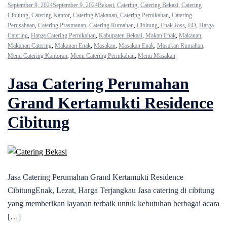
September 9, 2024
September 9, 2024
Bekasi
,
Catering
,
Catering Bekasi
,
Catering
Cibitung
,
Catering Kantor
,
Catering Makanan
,
Catering Pernikahan
,
Catering
Perusahaan
,
Catering Prasmanan
,
Catering Rumahan
,
Cibitung
,
Enak Joss
,
EO
,
Harga
Catering
,
Harga Catering Pernikahan
,
Kabupaten Bekasi
,
Makan Enak
,
Makanan
,
Makanan Catering
,
Makanan Enak
,
Masakan
,
Masakan Enak
,
Masakan Rumahan
,
Menu Catering Kantoran
,
Menu Catering Pernikahan
,
Menu Masakan
Jasa Catering Perumahan
Grand Kertamukti Residence
Cibitung
Jasa Catering Perumahan Grand Kertamukti Residence
CibitungEnak, Lezat, Harga Terjangkau Jasa catering di cibitung
yang memberikan layanan terbaik untuk kebutuhan berbagai acara
[…]