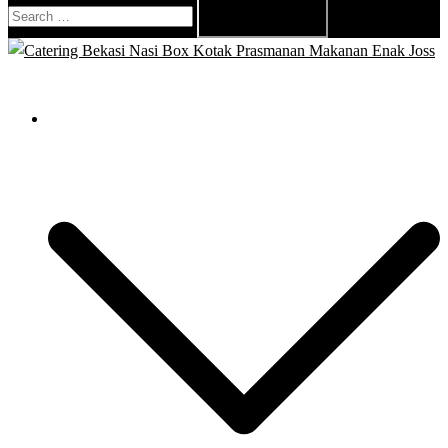
Search
for:
Close
menu
Catering Bekasi