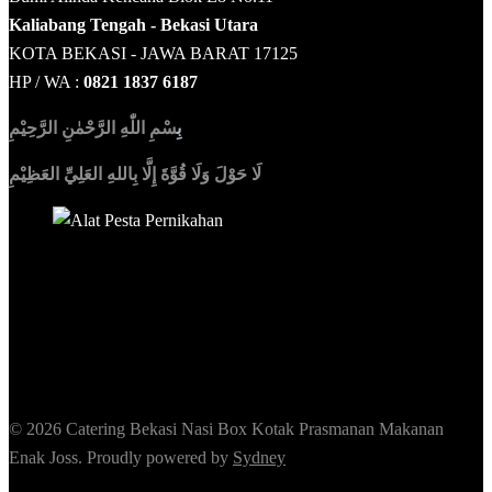
Kaliabang Tengah - Bekasi Utara
KOTA BEKASI - JAWA BARAT 17125
HP / WA :
0821 1837 6187
بِ
سْمِ اللّٰهِ الرَّحْمٰنِ الرَّحِيْمِ
لَا حَوْلَ وَلَا قُوَّةَ إِلَّا بِاللهِ العَلِيِّ العَظِيْمِ
Sedia Alat Pesta, Kursi & Meja, Dekorasi Pernikahan
,
MC &
Tata Rias
© 2026 Catering Bekasi Nasi Box Kotak Prasmanan Makanan
Enak Joss. Proudly powered by
Sydney