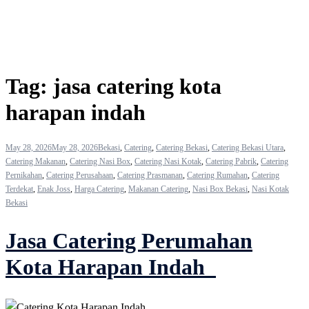
Tag:
jasa catering kota
harapan indah
May 28, 2026
May 28, 2026
Bekasi
,
Catering
,
Catering Bekasi
,
Catering Bekasi Utara
,
Catering Makanan
,
Catering Nasi Box
,
Catering Nasi Kotak
,
Catering Pabrik
,
Catering
Pernikahan
,
Catering Perusahaan
,
Catering Prasmanan
,
Catering Rumahan
,
Catering
Terdekat
,
Enak Joss
,
Harga Catering
,
Makanan Catering
,
Nasi Box Bekasi
,
Nasi Kotak
Bekasi
Jasa Catering Perumahan
Kota Harapan Indah