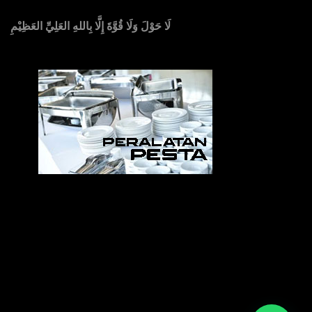
لَا حَوْلَ وَلَا قُوَّةَ إِلَّا بِاللهِ العَلِيِّ العَظِيْمِ
Sedia Alat Pesta, Kursi & Meja, Dekorasi Pernikahan
,
MC & Tata Rias