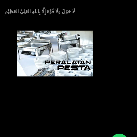
لَا حَوْلَ وَلَا قُوَّةَ إِلَّا بِاللهِ العَلِيِّ العَظِيْمِ
Sedia Alat Pesta, Kursi & Meja, Dekorasi Pernikahan
,
MC & Tata Rias