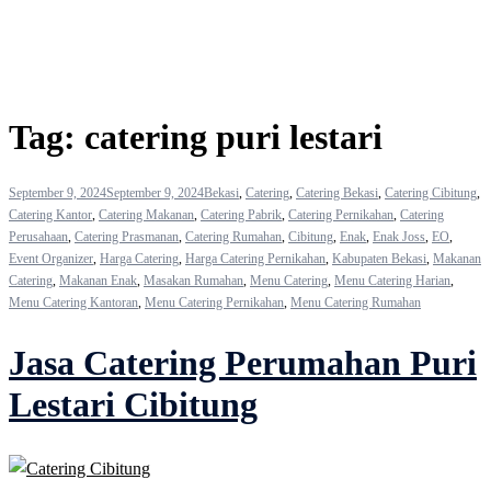
Tag:
catering puri lestari
September 9, 2024
September 9, 2024
Bekasi
,
Catering
,
Catering Bekasi
,
Catering Cibitung
,
Catering Kantor
,
Catering Makanan
,
Catering Pabrik
,
Catering Pernikahan
,
Catering
Perusahaan
,
Catering Prasmanan
,
Catering Rumahan
,
Cibitung
,
Enak
,
Enak Joss
,
EO
,
Event Organizer
,
Harga Catering
,
Harga Catering Pernikahan
,
Kabupaten Bekasi
,
Makanan
Catering
,
Makanan Enak
,
Masakan Rumahan
,
Menu Catering
,
Menu Catering Harian
,
Menu Catering Kantoran
,
Menu Catering Pernikahan
,
Menu Catering Rumahan
Jasa Catering Perumahan Puri
Lestari Cibitung