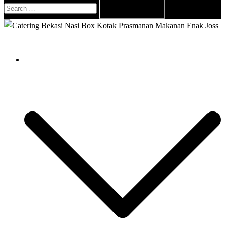
Search
for:
Close
menu
Catering Bekasi