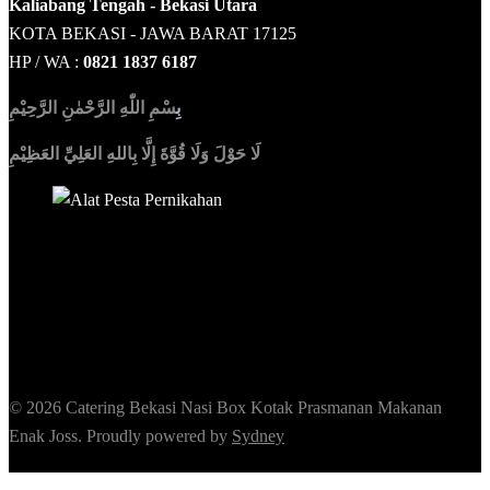
Kaliabang Tengah - Bekasi Utara
KOTA BEKASI - JAWA BARAT 17125
HP / WA :
0821 1837 6187
بِ
سْمِ اللّٰهِ الرَّحْمٰنِ الرَّحِيْمِ
لَا حَوْلَ وَلَا قُوَّةَ إِلَّا بِاللهِ العَلِيِّ العَظِيْمِ
Sedia Alat Pesta, Kursi & Meja, Dekorasi Pernikahan
,
MC &
Tata Rias
© 2026 Catering Bekasi Nasi Box Kotak Prasmanan Makanan
Enak Joss. Proudly powered by
Sydney