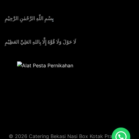
بِ
سْمِ اللّٰهِ الرَّحْمٰنِ الرَّحِيْمِ
لَا حَوْلَ وَلَا قُوَّةَ إِلَّا بِاللهِ العَلِيِّ العَظِيْمِ
Sedia Alat Pesta, Kursi & Meja, Dekorasi Pernikahan
,
MC & Tata Rias
© 2026 Catering Bekasi Nasi Box Kotak Prasmanan