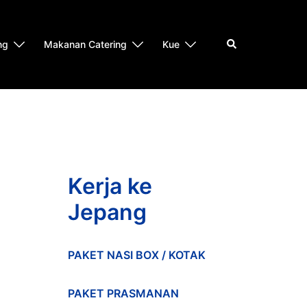
Search
ng
Makanan Catering
Kue
Kerja ke
Jepang
PAKET NASI BOX / KOTAK
PAKET PRASMANAN