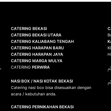
CATERING
BEKASI
C
CATERING BEKASI UTARA
B
CATERING KALIABANG TENGAH
K
CATERING HARAPAN BARU
K
CATERING HARAPAN JAYA
H
CATERING MARGA MULYA
CATERING
PERWIRA
L
ْمِ
NASI BOX
/ NASI KOTAK
BEKASI
ْمِ
Catering nasi box bisa disesuaikan dengan
acara / kebutuhan anda.
CATERING PERNIKAHAN BEKASI