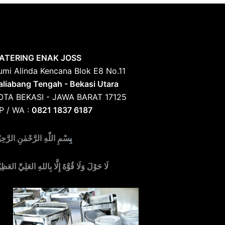
ATERING ENAK JOSS
umi Alinda Kencana Blok E8 No.11
aliabang Tengah - Bekasi Utara
OTA BEKASI - JAWA BARAT 17125
P / WA :
0821 1837 6187
بِ
سْمِ اللّٰهِ الرَّحْمٰنِ الرَّحِي
لَا حَوْلَ وَلَا قُوَّةَ إِلَّا بِاللهِ العَلِيِّ العَظِي