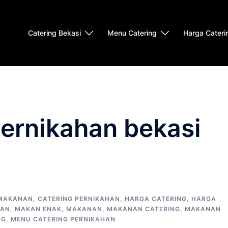
Catering Bekasi
Menu Catering
Harga Cateri
pernikahan bekasi
 MAKANAN
,
CATERING PERNIKAHAN
,
HARGA CATERING
,
HARGA
AN
,
MAKAN ENAK
,
MAKANAN
,
MAKANAN CATERING
,
MAKANAN
NG
,
MENU CATERING PERNIKAHAN