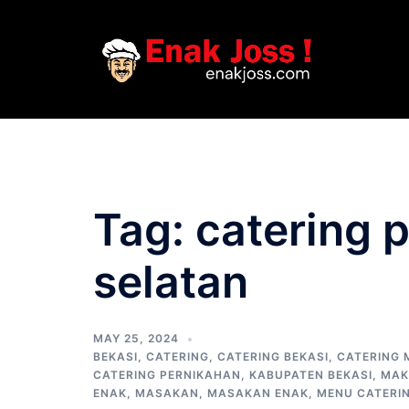
Skip
to
content
Tag:
catering 
selatan
MAY 25, 2024
BEKASI
,
CATERING
,
CATERING BEKASI
,
CATERING
CATERING PERNIKAHAN
,
KABUPATEN BEKASI
,
MAK
ENAK
,
MASAKAN
,
MASAKAN ENAK
,
MENU CATERI