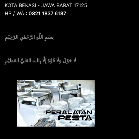
KOTA BEKASI - JAWA BARAT 17125
HP / WA :
0821 1837 6187
بِ
سْمِ اللّٰهِ الرَّحْمٰنِ الرَّحِيْمِ
لَا حَوْلَ وَلَا قُوَّةَ إِلَّا بِاللهِ العَلِيِّ العَظِيْمِ