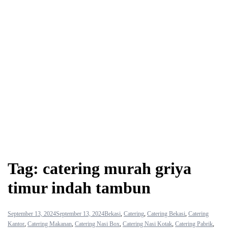
Tag:
catering murah griya
timur indah tambun
September 13, 2024
September 13, 2024
Bekasi
,
Catering
,
Catering Bekasi
,
Catering
Kantor
,
Catering Makanan
,
Catering Nasi Box
,
Catering Nasi Kotak
,
Catering Pabrik
,