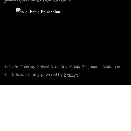
Sedia Alat Pesta, Kursi & Meja, Dekorasi Pernikahan
,
MC &
Tata Rias
© 2026 Catering Bekasi Nasi Box Kotak Prasmanan Makanan
Enak Joss. Proudly powered by
Sydney