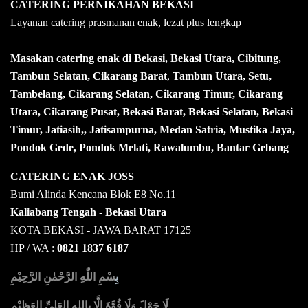
CATERING PERNIKAHAN BEKASI
Layanan catering prasmanan enak, lezat plus lengkap
Masakan catering enak di Bekasi, Bekasi Utara, Cibitung,
Tambun Selatan, Cikarang Barat
,
Tambun Utara, Setu,
Tambelang, Cikarang Selatan, Cikarang Timur, Cikarang
Utara, Cikarang Pusat, Bekasi Barat, Bekasi Selatan, Bekasi
Timur, Jatiasih,, Jatisampurna, Medan Satria, Mustika Jaya,
Pondok Gede, Pondok Melati, Rawalumbu, Bantar Gebang
CATERING ENAK JOSS
Bumi Alinda Kencana Blok E8 No.11
Kaliabang Tengah - Bekasi Utara
KOTA BEKASI - JAWA BARAT 17125
HP / WA :
0821 1837 6187
بِ
سْمِ اللّٰهِ الرَّحْمٰنِ الرَّحِيْمِ
لَا حَوْلَ وَلَا قُوَّةَ إِلَّا بِاللهِ العَلِيِّ العَظِيْمِ