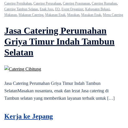
Catering Pernikahan
,
Catering Perusahaan
,
Catering Prasmanan
,
Catering Rumahan
,
Catering Tambun Selatan
,
Enak Joss
,
EO
,
Event Organizer
,
Kabupaten Bekasi
,
Makanan
,
Makanan Catering
,
Makanan Enak
,
Masakan
,
Masakan Enak
,
Menu Catering
Jasa Catering Perumahan
Griya Timur Indah Tambun
Selatan
Jasa Catering Perumahan Griya Timur Indah Tambun
SelatanMasakan nusantara, enak dan lezat Jasa catering di
Tambun selatan yang memberikan layanan terbaik untuk […]
Kerja ke Jepang