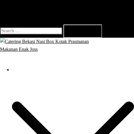
Search
for:
Close
menu
Catering Bekasi