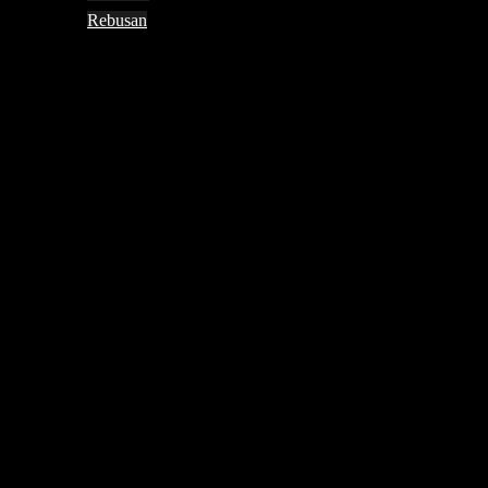
Rebusan
Search