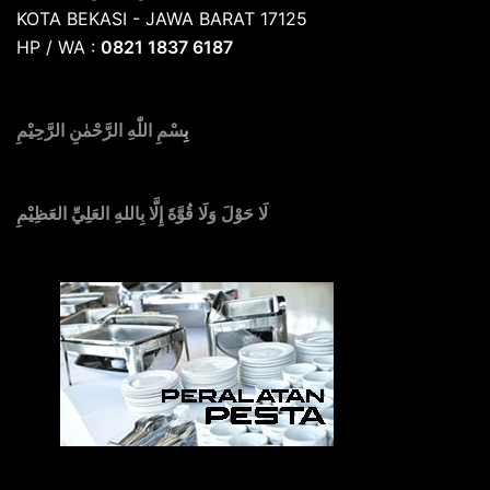
KOTA BEKASI - JAWA BARAT 17125
HP / WA :
0821 1837 6187
بِ
سْمِ اللّٰهِ الرَّحْمٰنِ الرَّحِيْمِ
لَا حَوْلَ وَلَا قُوَّةَ إِلَّا بِاللهِ العَلِيِّ العَظِيْمِ