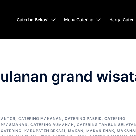
Catering Bekasi
Menu Catering
Harga Cateri
bulanan grand wisat
KANTOR
,
CATERING MAKANAN
,
CATERING PABRIK
,
CATERING
G PRASMANAN
,
CATERING RUMAHAN
,
CATERING TAMBUN SELATA
 CATERING
,
KABUPATEN BEKASI
,
MAKAN
,
MAKAN ENAK
,
MAKANA