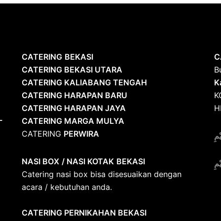
CATERING
BEKASI
C
CATERING BEKASI UTARA
B
CATERING KALIABANG TENGAH
K
CATERING HARAPAN BARU
K
CATERING HARAPAN JAYA
H
L
CATERING MARGA MULYA
CATERING
PERWIRA
ْمِ
NASI BOX
/ NASI KOTAK
BEKASI
ْمِ
Catering nasi box bisa disesuaikan dengan
acara / kebutuhan anda.
CATERING PERNIKAHAN BEKASI
S