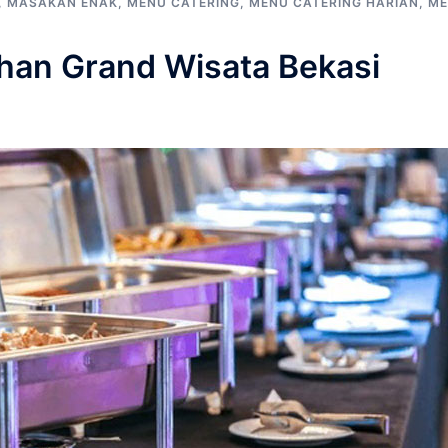
,
MASAKAN ENAK
,
MENU CATERING
,
MENU CATERING HARIAN
,
ME
han Grand Wisata Bekasi