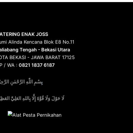
ATERING ENAK JOSS
umi Alinda Kencana Blok E8 No.11
aliabang Tengah - Bekasi Utara
OTA BEKASI - JAWA BARAT 17125
P / WA :
0821 1837 6187
بِ
سْمِ اللّٰهِ الرَّحْمٰنِ الرَّحِي
لَا حَوْلَ وَلَا قُوَّةَ إِلَّا بِاللهِ العَلِيِّ العَظِي
edia Alat Pesta, Kursi & Meja, Dekorasi