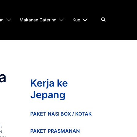
Search
ng
Makanan Catering
Kue
a
Kerja ke
Jepang
PAKET NASI BOX / KOTAK
N
,
PAKET PRASMANAN
N
,