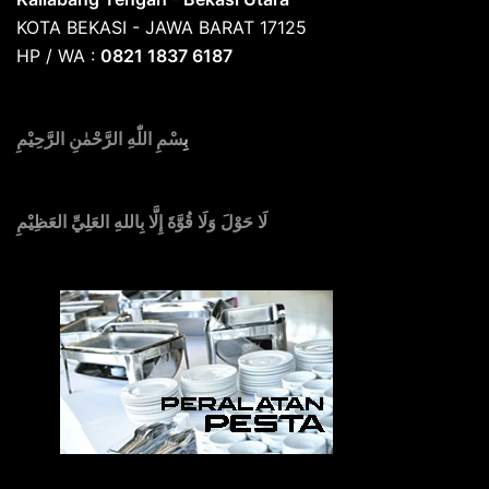
KOTA BEKASI - JAWA BARAT 17125
HP / WA :
0821 1837 6187
بِ
سْمِ اللّٰهِ الرَّحْمٰنِ الرَّحِيْمِ
لَا حَوْلَ وَلَا قُوَّةَ إِلَّا بِاللهِ العَلِيِّ العَظِيْمِ