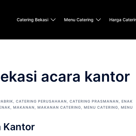
Catering Bekasi
Menu Catering
Harga Cateri
bekasi acara kantor
PABRIK
,
CATERING PERUSAHAAN
,
CATERING PRASMANAN
,
ENAK
ENAK
,
MAKANAN
,
MAKANAN CATERING
,
MENU CATERING
,
MENU
 Kantor