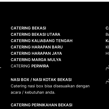
CATERING
BEKASI
C
CATERING BEKASI UTARA
B
CATERING KALIABANG TENGAH
K
CATERING HARAPAN BARU
K
CATERING HARAPAN JAYA
H
CATERING MARGA MULYA
CATERING
PERWIRA
L
ْمِ
NASI BOX
/ NASI KOTAK
BEKASI
ْمِ
Catering nasi box bisa disesuaikan dengan
acara / kebutuhan anda.
CATERING PERNIKAHAN BEKASI