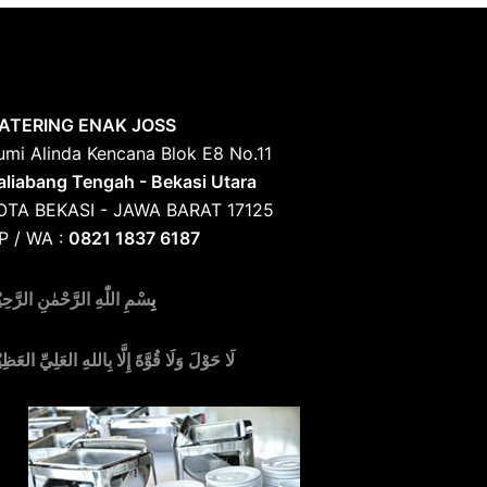
ATERING ENAK JOSS
umi Alinda Kencana Blok E8 No.11
aliabang Tengah - Bekasi Utara
OTA BEKASI - JAWA BARAT 17125
P / WA :
0821 1837 6187
بِ
سْمِ اللّٰهِ الرَّحْمٰنِ الرَّحِي
لَا حَوْلَ وَلَا قُوَّةَ إِلَّا بِاللهِ العَلِيِّ العَظِي