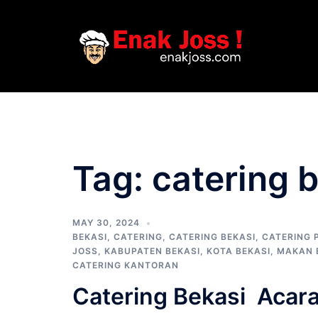
Skip
to
content
Tag:
catering 
MAY 30, 2024
BEKASI
,
CATERING
,
CATERING BEKASI
,
CATERING 
JOSS
,
KABUPATEN BEKASI
,
KOTA BEKASI
,
MAKAN 
CATERING KANTORAN
Catering Bekasi Acara