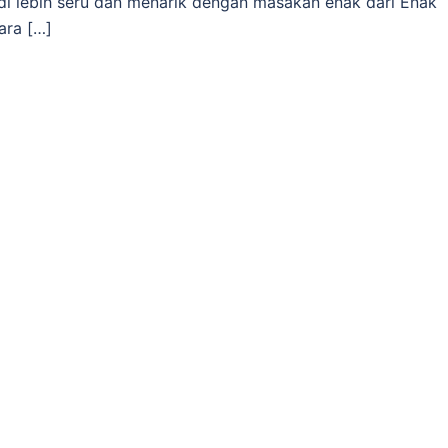
di lebih seru dan menarik dengan masakan enak dari Enak
ara […]