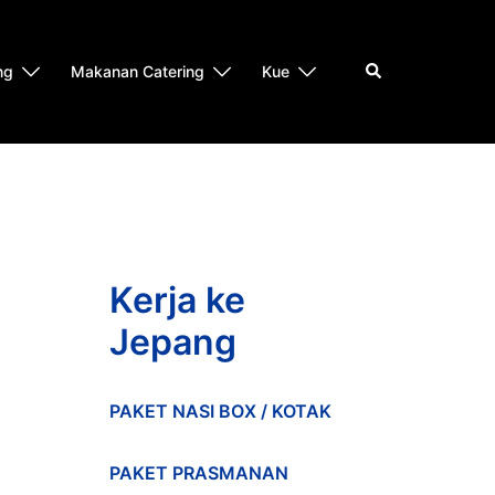
Search
ng
Makanan Catering
Kue
Kerja ke
Jepang
PAKET NASI BOX / KOTAK
PAKET PRASMANAN