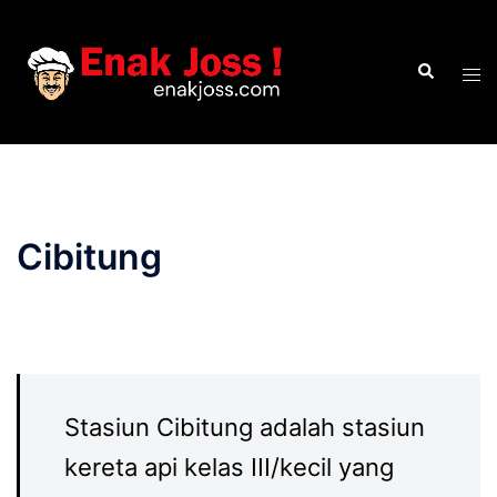
Skip
to
Search
content
Tog
men
Cibitung
Stasiun Cibitung adalah stasiun
kereta api kelas III/kecil yang