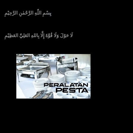
بِ
سْمِ اللّٰهِ الرَّحْمٰنِ الرَّحِيْمِ
لَا حَوْلَ وَلَا قُوَّةَ إِلَّا بِاللهِ العَلِيِّ العَظِيْمِ
Sedia Alat Pesta, Kursi & Meja, Dekorasi Pernikahan
,
MC & Tata Rias