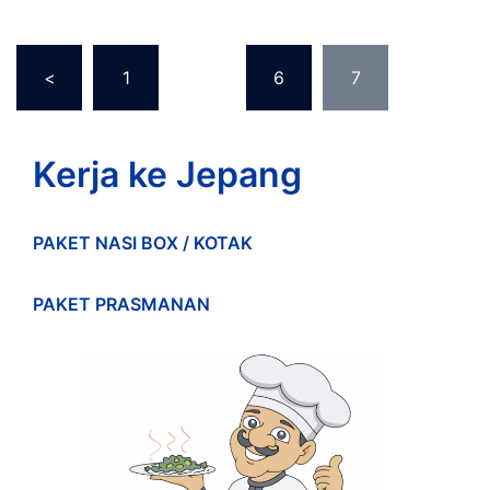
Posts
<
1
…
6
7
pagination
Kerja ke Jepang
PAKET NASI BOX / KOTAK
PAKET PRASMANAN