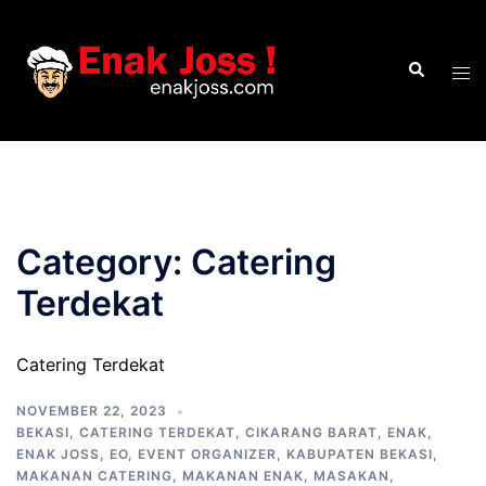
Skip
to
Search
content
Tog
men
Category:
Catering
Terdekat
Catering Terdekat
NOVEMBER 22, 2023
BEKASI
,
CATERING TERDEKAT
,
CIKARANG BARAT
,
ENAK
,
ENAK JOSS
,
EO
,
EVENT ORGANIZER
,
KABUPATEN BEKASI
,
MAKANAN CATERING
,
MAKANAN ENAK
,
MASAKAN
,